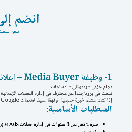
انضم إلى
نحن نبحث د
1- وظيفة Media Buyer – إعلانات Google
دوام جزئي - ريموتلي - 4 ساعات
نبحث في بروباجندا عن محترف في إدارة الحملات الإعلانية على Google Ads للانضمام إلى فريقنا، والمساهمة في تحقيق نتائج قوية ومقاسة بدقة لعملائنا في مختل
إذا كنت تمتلك خبرة حقيقية، وفهمًا عميقًا لمنصات Google الإعلانية، ولديك القدرة على بناء حملات فعالة وتحليل بيانات الأداء باحترافية – نحن نبحث عنك.
المتطلبات الأساسية:
خبرة لا تقل عن
3 سنوات
في إدارة حملات Google Ads بأنواعها (Search – Display – YouTube – Performance Max).
القدرة على: