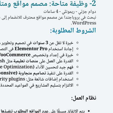
2- وظيفة متاحة: مصمم مواقع ومتاجر WordPress من المنزل
دوام جزئي - ريموتلي - 4 ساعات
نبحث في بروباجندا عن مصمم مواقع محترف للانضمام إلى فريقن
WordPress.
الشروط المطلوبة:
خبرة لا تقل عن
3 سنوات
في تصميم وتطوير مواقع 
إجادة استخدام
Elementor Pro
في التصم
خبرة في إعداد وتخصيص
ooCommerce
القدرة على العمل على
منصات تعليمية
مثل Tutor LMS، LearnDash، أو LifterLMS.
فهم جيد لتحسين الأداء (Performance Optimization).
القدرة على تنفيذ
تصاميم متجاوبة (Responsive)
استخدام إضافات شائعة مثل: WPML – Rank Math – Security plugins .
الالتزام بتسليم المشاريع في المواعيد المحددة.
نظام العمل:
يتم الاتفاق مسبقًا على
عدد المواقع المطلوب تنفيذها ش