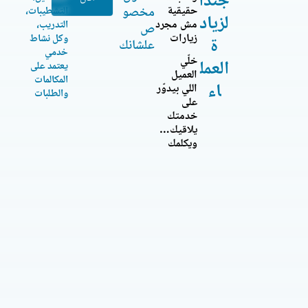
جندا
حقيقية
مخصو
التشطيبات،
لزياد
مش مجرد
التدريب،
ص
زيارات
وكل نشاط
ة
علشانك
خدمي
خلّي
العمل
يعتمد على
العميل
المكالمات
اء
اللي بيدوّر
والطلبات
على
خدمتك
يلاقيك…
ويكلمك