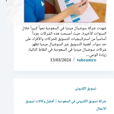
شهدت شركة سوشيال ميديا في السعودية نمواً كبيراً خلال
السنوات الأخيرة، حيث أصبحت هذه الشركات جزءاً
أساسياً من استراتيجيات التسويق للشركات والأفراد على
حد سواء. أهمية التسويق عبر السوشيال ميديا تظهر
شركات سوشيال ميديا في السعودية في النقاط التالية:
زيادة الوعي…
13/03/2024
tubeamro
تسويق الكترونى
شركة تسويق الكتروني في السعودية | أفضل وكالات تسويق
الأعمال